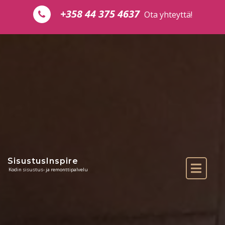
Skip to the content
+358 44 375 4637
Ota yhteyttä!
SisustusInspire
Kodin sisustus- ja remonttipalvelu