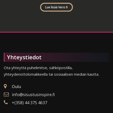
Lue lisää Vero.fi
Yhteystiedot
Ota yhteyttä puhelimitse, sähköpostilla,
yhteydenottolomakkeella tai sosiaalisen median kautta.
Oulu
info@sisustusinspire.fi
+(358) 44 375 4637